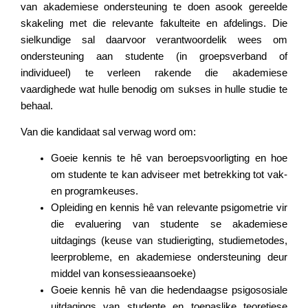
van akademiese ondersteuning te doen asook gereelde
skakeling met die relevante fakulteite en afdelings. Die
sielkundige sal daarvoor verantwoordelik wees om
ondersteuning aan studente (in groepsverband of
individueel) te verleen rakende die akademiese
vaardighede wat hulle benodig om sukses in hulle studie te
behaal.
Van die kandidaat sal verwag word om:
Goeie kennis te hê van beroepsvoorligting en hoe
om studente te kan adviseer met betrekking tot vak-
en programkeuses.
Opleiding en kennis hê van relevante psigometrie vir
die evaluering van studente se akademiese
uitdagings (keuse van studierigting, studiemetodes,
leerprobleme, en akademiese ondersteuning deur
middel van konsessieaansoeke)
Goeie kennis hê van die hedendaagse psigososiale
uitdagings van studente en toepaslike teoretiese