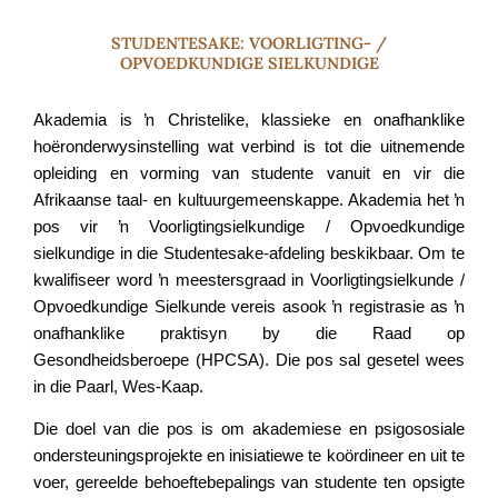
STUDENTESAKE: VOORLIGTING- /
OPVOEDKUNDIGE SIELKUNDIGE
Akademia is ŉ Christelike, klassieke en onafhanklike
hoëronderwysinstelling wat verbind is tot die uitnemende
opleiding en vorming van studente vanuit en vir die
Afrikaanse taal- en kultuurgemeenskappe. Akademia het ŉ
pos vir ŉ Voorligtingsielkundige / Opvoedkundige
sielkundige in die Studentesake-afdeling beskikbaar. Om te
kwalifiseer word ŉ meestersgraad in Voorligtingsielkunde /
Opvoedkundige Sielkunde vereis asook ŉ registrasie as ŉ
onafhanklike praktisyn by die Raad op
Gesondheidsberoepe (HPCSA). Die pos sal gesetel wees
in die Paarl, Wes-Kaap.
Die doel van die pos is om akademiese en psigososiale
ondersteuningsprojekte en inisiatiewe te koördineer en uit te
voer, gereelde behoeftebepalings van studente ten opsigte