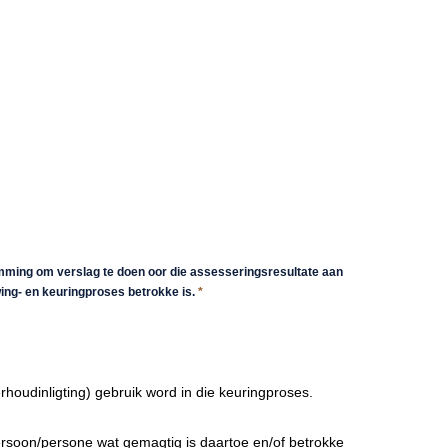
ming om verslag te doen oor die assesseringsresultate aan
wing- en keuringproses betrokke is.
*
rhoudinligting) gebruik word in die keuringproses.
 persoon/persone wat gemagtig is daartoe en/of betrokke