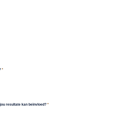
d?
*
 jou resultate kan beïnvloed?
*