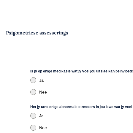
Psigometriese assesserings
Is jy op enige medikasie wat jy voel jou uitslae kan beïnvloe
Ja
Nee
Het jy tans enige abnormale stressors in jou lewe wat jy voel
Ja
Nee