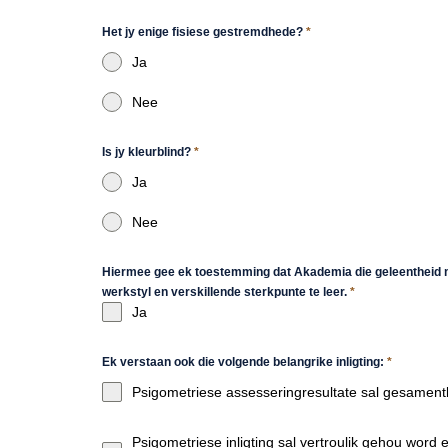
Het jy enige fisiese gestremdhede?
*
Ja
Nee
Is jy kleurblind?
*
Ja
Nee
Hiermee gee ek toestemming dat Akademia die geleentheid
werkstyl en verskillende sterkpunte te leer.
*
Ja
Ek verstaan ook die volgende belangrike inligting:
*
Psigometriese assesseringresultate sal gesamentli
Psigometriese inligting sal vertroulik gehou word