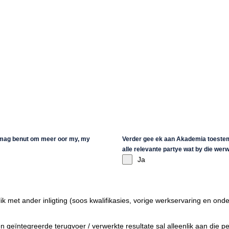
 mag benut om meer oor my, my
Verder gee ek aan Akademia toestem
alle relevante partye wat by die wer
Ja
k met ander inligting (soos kwalifikasies, vorige werkservaring en onde
 en geïntegreerde terugvoer / verwerkte resultate sal alleenlik aan die